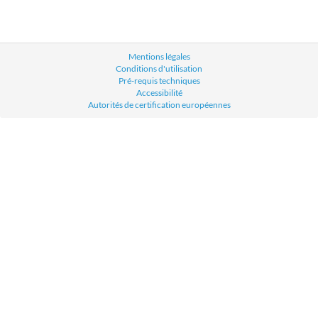
Mentions légales
Conditions d'utilisation
Pré-requis techniques
Accessibilité
Autorités de certification européennes