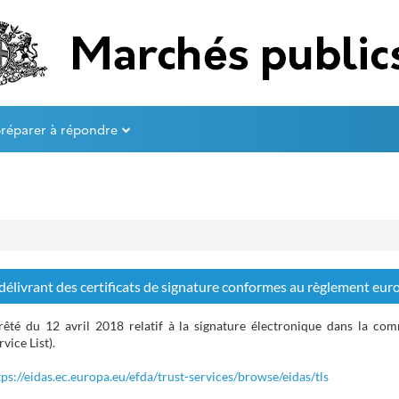
préparer à répondre
 délivrant des certificats de signature conformes au règlement eur
êté du 12 avril 2018 relatif à la signature électronique dans la com
rvice List
).
tps://eidas.ec.europa.eu/efda/trust-services/browse/eidas/tls