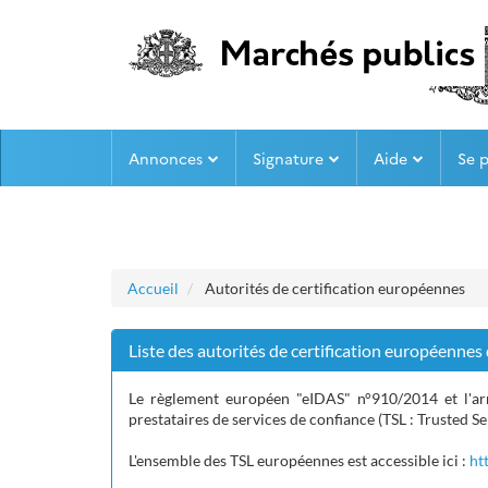
Aller au menu
Aller au contenu
Annonces
Signature
Aide
Se 
Accueil
Autorités de certification européennes
Liste des autorités de certification européennes
Le règlement européen "eIDAS" n°910/2014 et l'arr
prestataires de services de confiance (TSL :
Trusted Se
L'ensemble des TSL européennes est accessible ici :
ht