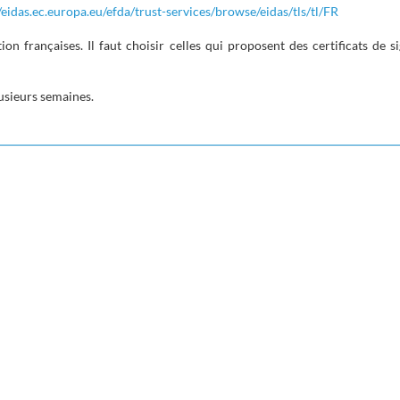
/eidas.ec.europa.eu/efda/trust-services/browse/eidas/tls/tl/FR
tion françaises. Il faut choisir celles qui proposent des certificats de si
usieurs semaines.