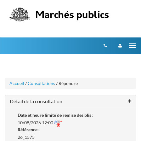
Aller
Aller
Tog
au
au
menu
nav
contenu
Accueil
/
Consultations
/ Répondre
Détail de la consultation
Date et heure limite de remise des plis :
10/08/2026 12:00
Référence :
26_1575