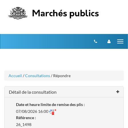
Aller
Aller
Tog
au
au
menu
nav
contenu
Accueil
/
Consultations
/ Répondre
Détail de la consultation
Date et heure limite de remise des plis :
07/08/2026 16:00
Référence :
26_1498