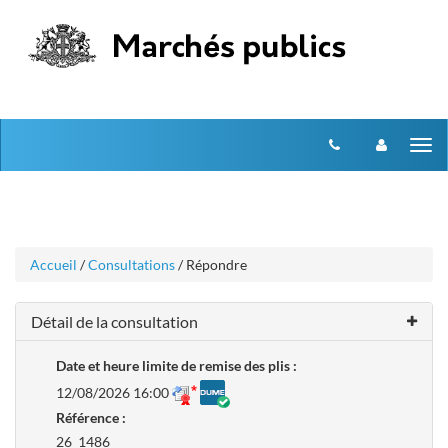
Aller
Aller
Tog
au
au
menu
nav
contenu
Accueil
/
Consultations
/ Répondre
Détail de la consultation
Date et heure limite de remise des plis :
12/08/2026 16:00
Référence :
26_1486