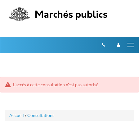
Aller
Aller
Tog
au
au
menu
nav
contenu
L'accès à cette consultation n'est pas autorisé
Accueil
/
Consultations