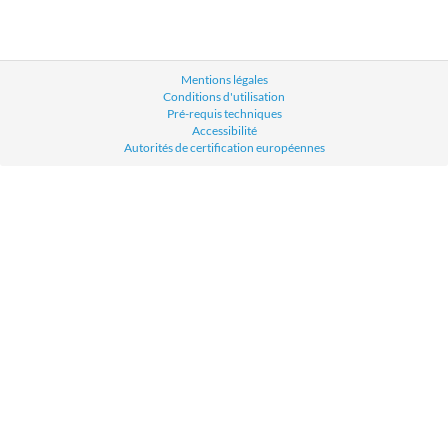
Mentions légales
Conditions d'utilisation
Pré-requis techniques
Accessibilité
Autorités de certification européennes