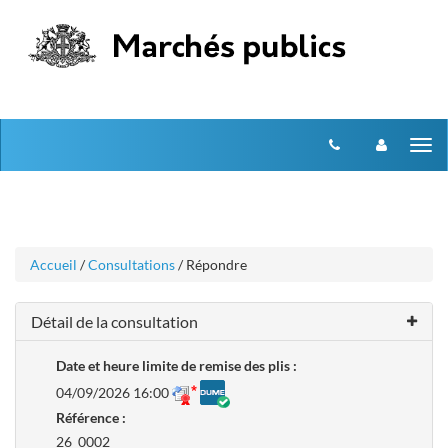
Aller
Aller
Tog
au
au
menu
nav
contenu
Accueil
/
Consultations
/ Répondre
Détail de la consultation
Date et heure limite de remise des plis :
04/09/2026 16:00
Référence :
26_0002