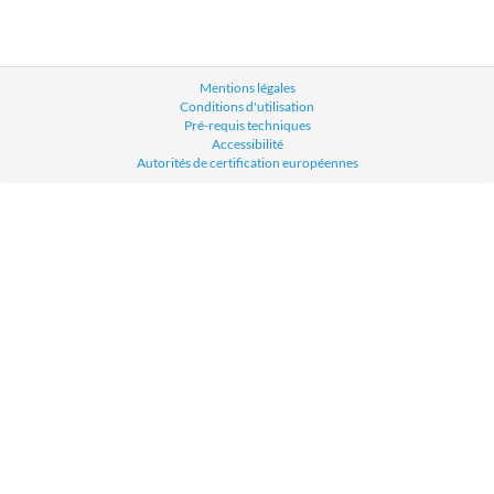
Mentions légales
Conditions d'utilisation
Pré-requis techniques
Accessibilité
Autorités de certification européennes