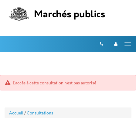
Aller
Aller
Tog
au
au
menu
nav
contenu
L'accès à cette consultation n'est pas autorisé
Accueil
/
Consultations