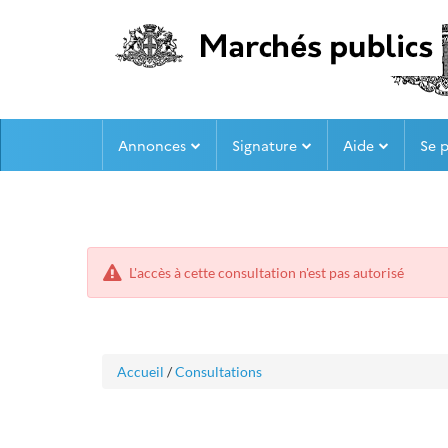
Aller
Aller
Annonces
Signature
Aide
Se 
au
au
menu
contenu
L'accès à cette consultation n'est pas autorisé
Accueil
/
Consultations