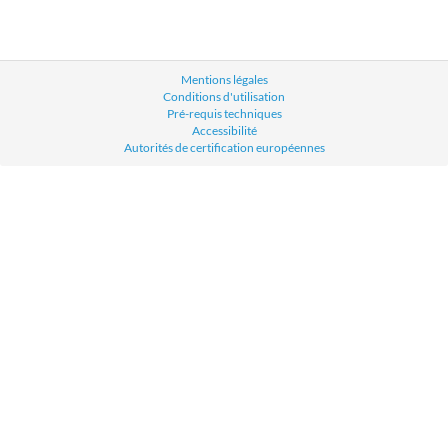
Mentions légales
Conditions d'utilisation
Pré-requis techniques
Accessibilité
Autorités de certification européennes