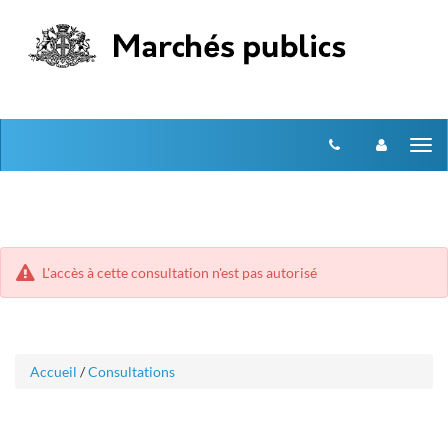
Aller
Aller
Tog
au
au
menu
nav
contenu
L'accès à cette consultation n'est pas autorisé
Accueil
/
Consultations